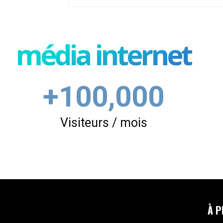
média internet
+100,000
Visiteurs / mois
À P