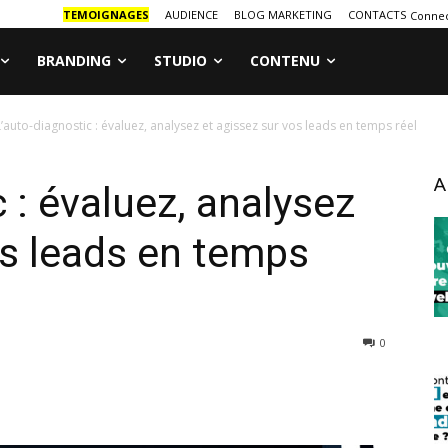
TEMOIGNAGES
AUDIENCE
BLOG MARKETING
CONTACTS
Connec
BRANDING
STUDIO
CONTENU
L’auto-diagnostic : évaluez, analysez et agissez sur vos leads en temps réel
A
 : évaluez, analysez
os leads en temps
0