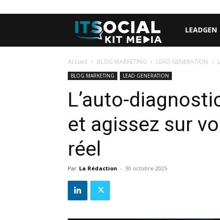
LEADGEN
Accueil
BLOG MARKETING
LEAD GENERATION
BLOG MARKETING
LEAD GENERATION
L’auto-diagnostic
et agissez sur v
réel
Par
La Rédaction
-
30 octobre 2025