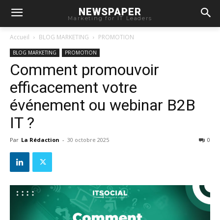
NEWSPAPER
Marketing for IT Leaders
Accueil
BLOG MARKETING
PROMOTION
BLOG MARKETING
PROMOTION
Comment promouvoir
efficacement votre
événement ou webinar B2B
IT ?
Par
La Rédaction
-
30 octobre 2025
0