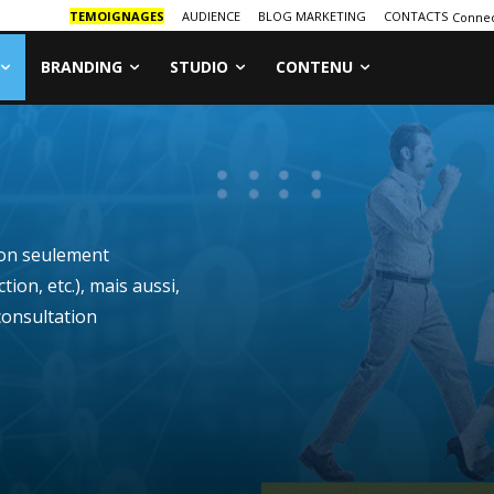
TEMOIGNAGES
AUDIENCE
BLOG MARKETING
CONTACTS
Connec
BRANDING
STUDIO
CONTENU
non seulement
ion, etc.), mais aussi,
consultation