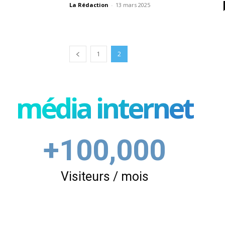
La Rédaction
-
13 mars 2025
1
2
média internet
+100,000
Visiteurs / mois