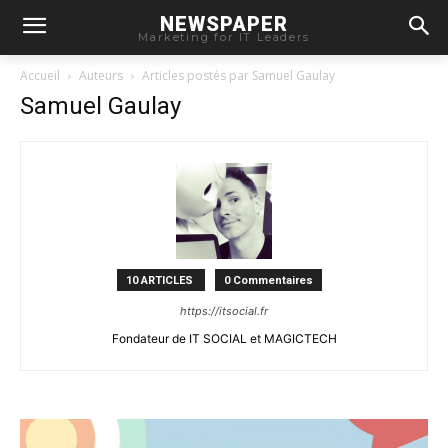
NEWSPAPER
Marketing for IT Leaders
Accueil
Auteurs
Articles postés par Samuel Gaulay
Samuel Gaulay
10 ARTICLES
0 Commentaires
https://itsocial.fr
Fondateur de IT SOCIAL et MAGICTECH