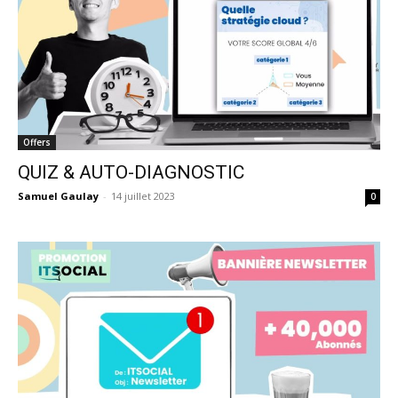
Offers
QUIZ & AUTO-DIAGNOSTIC
Samuel Gaulay
-
14 juillet 2023
0